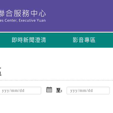
即時新聞澄清
影音專區
區
點
擊
至:
選
擇
日
期