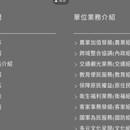
們
單位業務介紹
革
農業加值發展(農業組
紹
跨域整合協調(內政組
長介紹
交通觀光業務(交通組
紹
教育便民服務(教育組
區
保障原民權益(原住民
位
衛生福利業務(衛福組
南
客家事務發揚(客家組
國軍為民服務(國防組
多元文化呈現(文化組