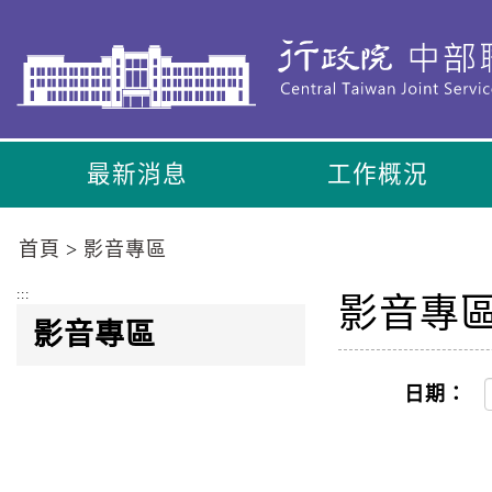
到
主
要
內
容
區
最新消息
工作概況
塊
Go
To
首頁
影音專區
Center
block
:::
影音專
影音專區
日期：