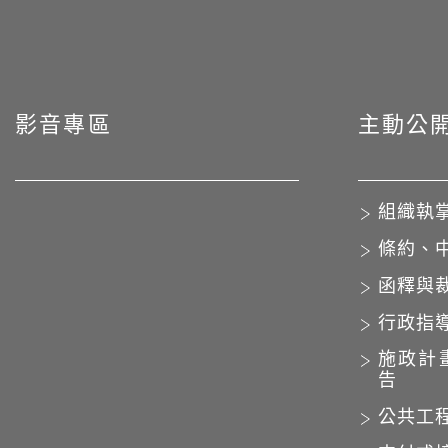
影音專區
主動公
組織執
條約、
函釋與
行政指
施政計
告
公共工