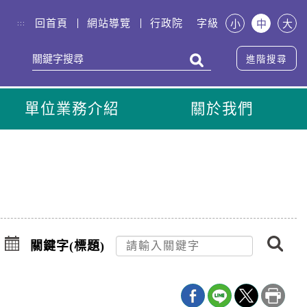
回首頁
網站導覽
行政院
字級
小
中
大
:::
進階搜尋
單位業務介紹
關於我們
搜
點
尋
擊
關鍵字(標題)
選
擇
日
期