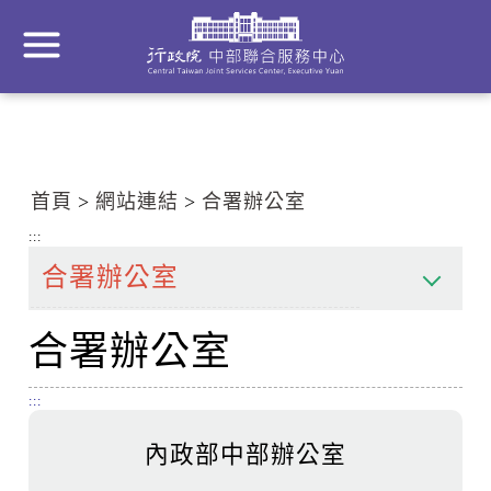
到
主
要
內
容
區
塊
首頁
網站連結
合署辦公室
Go
To
:::
Center
block
合署辦公室
:::
內政部中部辦公室