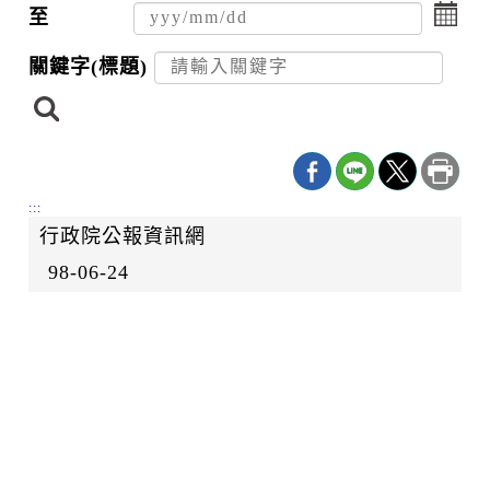
擇
擊
至
日
選
期
擇
關鍵字(標題)
起
日
搜
日
期
尋
迄
日
:::
行政院公報資訊網
98-06-24