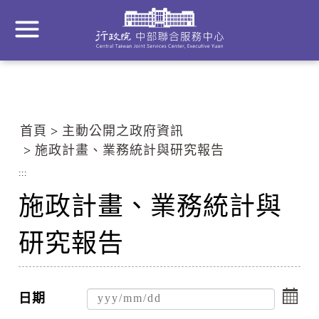
到
主
要
內
容
區
塊
首頁
主動公開之政府資訊
Go
施政計畫、業務統計與研究報告
To
Center
:::
block
施政計畫、業務統計與
研究報告
點
擊
日期
選
點