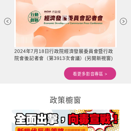
6次
2024年7月18日行政院經濟發展委員會暨行政
20
院會後記者會（第3913次會議）(另開新視窗)
東
看更多影音專區 >
政策櫥窗