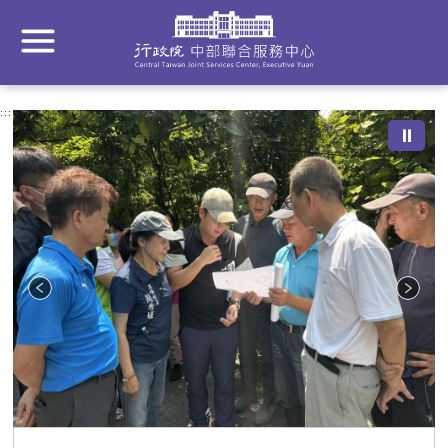
到
主
要
內
容
:::
⏸
區
塊
Go
To
Center
block