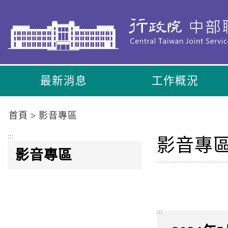
到
主
要
內
容
區
最新消息
工作概況
塊
Go
To
首頁
影音專區
Center
block
:::
影音專
影音專區
:::