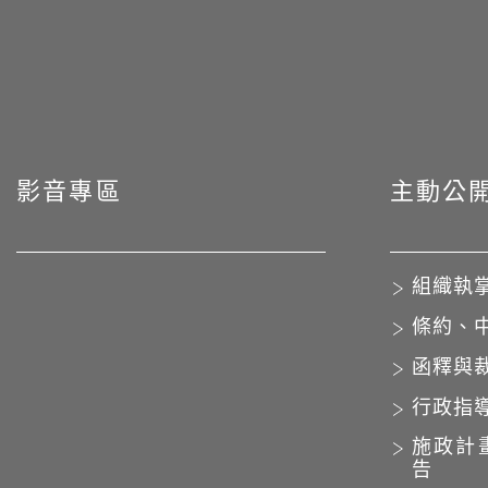
影音專區
主動公
組織執
條約、
函釋與
行政指
施政計
告