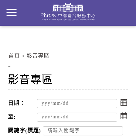
到
主
要
內
容
區
塊
首頁
影音專區
Go
To
:::
Center
影音專區
block
點
擊
日期：
選
點
擇
擊
至:
日
選
期
擇
關鍵字(標題)
起
日
搜