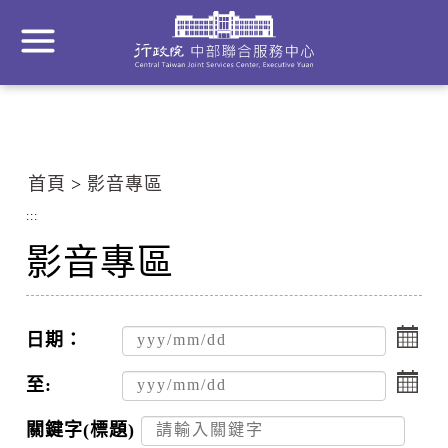
到
主
要
內
容
區
塊
首頁
影音專區
Go
To
:::
Center
影音專區
block
點
擊
日期：
選
點
擇
擊
至:
日
選
期
擇
關鍵字(標題)
起
日
搜