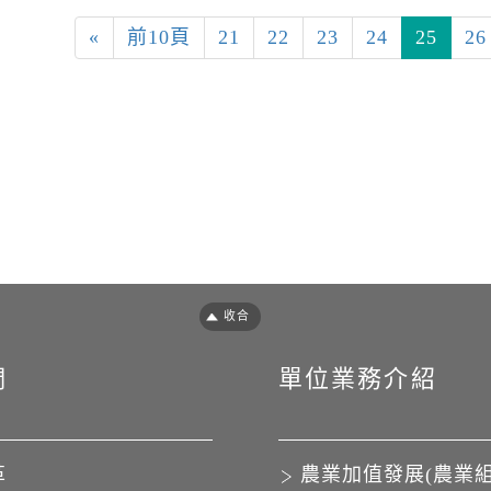
«
前10頁
21
22
23
24
25
26
們
單位業務介紹
革
農業加值發展(農業組