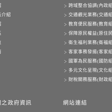
紹
跨域整合協調(內政組
長介紹
交通觀光業務(交通組
紹
教育便民服務(教育組
區
保障原民權益(原住民
位
衛生福利業務(衛福組
南
客家事務發揚(客家組
國軍為民服務(國防組
多元文化呈現(文化組
財稅關務服務(財政組
開之政府資訊
網站連結