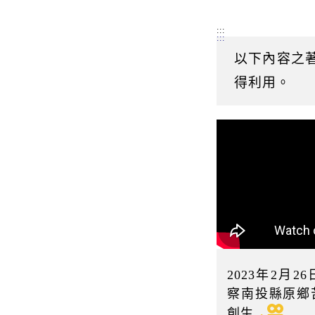
:::
:::
以下內容之
得利用。
2023年2月
察南投縣原鄉
創生