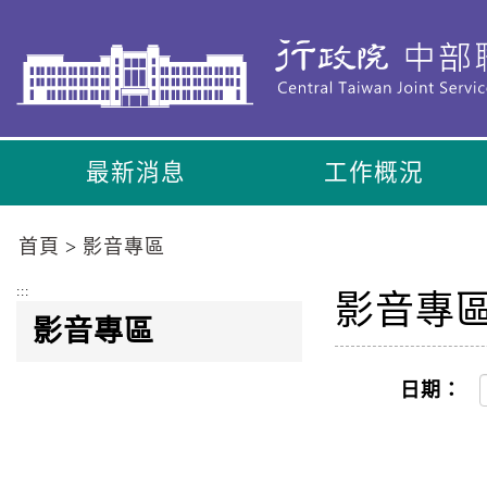
到
主
要
內
容
區
最新消息
工作概況
塊
Go
To
首頁
影音專區
Center
block
:::
影音專
影音專區
日期：