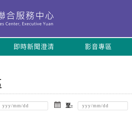
即時新聞澄清
影音專區
區
點
擊
至:
選
擇
日
期