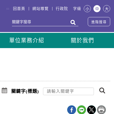
回首頁
網站導覽
行政院
字級
小
中
大
:::
進階搜尋
單位業務介紹
關於我們
搜
點
尋
擊
關鍵字(標題)
選
擇
日
期