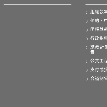
組織執
條約、
函釋與
行政指
施政計
告
公共工
支付或
合議制