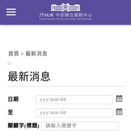
到
主
要
內
容
區
塊
首頁
最新消息
Go
To
:::
Center
最新消息
block
點
擊
日期
選
點
擇
擊
至
日
選
期
擇
關鍵字(標題)
起
日
搜