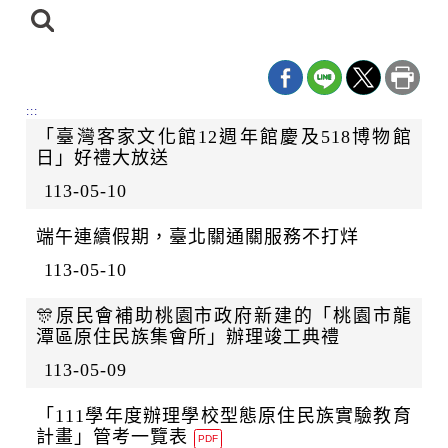
日
期
尋
迄
日
:::
「臺灣客家文化館12週年館慶及518博物館
日」好禮大放送
113-05-10
端午連續假期，臺北關通關服務不打烊
113-05-10
🎊原民會補助桃園市政府新建的「桃園市龍
潭區原住民族集會所」辦理竣工典禮
113-05-09
「111學年度辦理學校型態原住民族實驗教育
計畫」管考一覽表
PDF