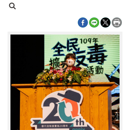
日
期
尋
迄
日
:::