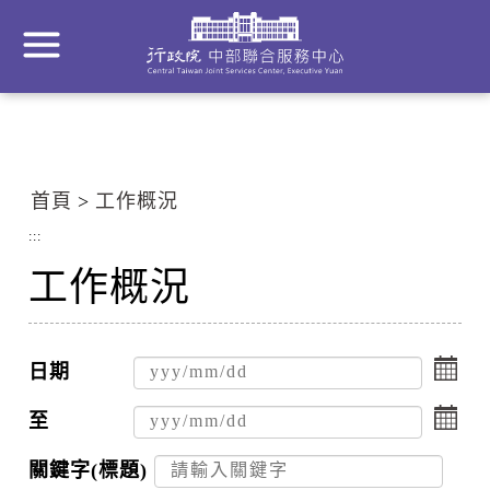
到
主
要
內
容
區
塊
首頁
工作概況
Go
To
:::
Center
工作概況
block
點
擊
日期
選
點
擇
擊
至
日
選
期
擇
關鍵字(標題)
起
日
搜