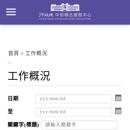
到
主
要
內
容
區
塊
首頁
工作概況
Go
To
:::
Center
工作概況
block
點
擊
日期
選
點
擇
擊
至
日
選
期
擇
關鍵字(標題)
起
日
搜