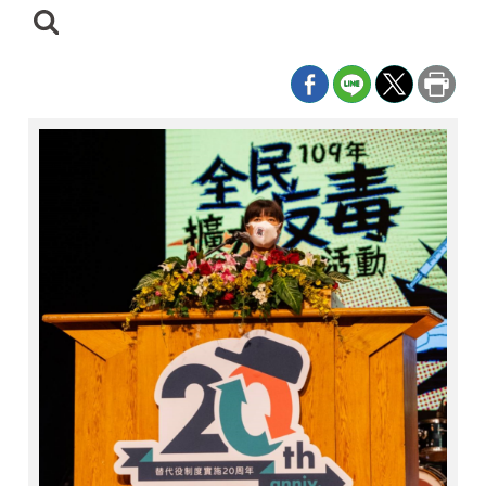
日
期
尋
迄
日
:::