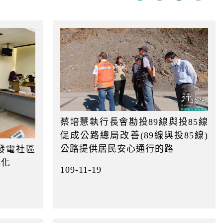
迄
日
蔡培慧執行長會勘投89線與投85線
促成公路總局改善(89線與投85線)
公路提供居民安心通行的路
發電社區
地化
109-11-19