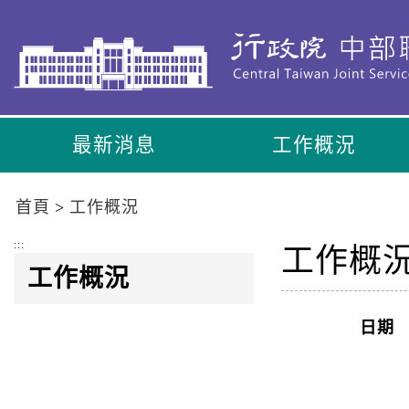
到
主
要
內
容
區
最新消息
工作概況
塊
Go
To
首頁
工作概況
Center
block
:::
工作概
工作概況
日期