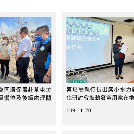
起
日
蔡培慧執行長出席小水力
會同環保署赴草屯垃
化研討會推動發電用電在
圾燜燒及後續處理問
109-11-20