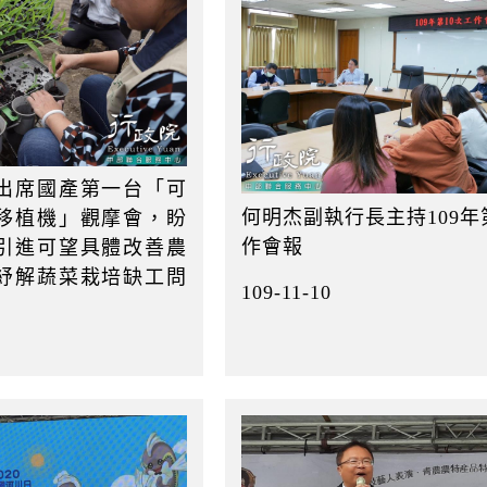
出席國產第一台「可
何明杰副執行長主持109年
移植機」觀摩會，盼
作會報
引進可望具體改善農
紓解蔬菜栽培缺工問
109-11-10