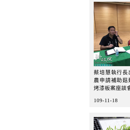
蔡培慧執行長
農申請補助菇
烤漆板案座談
109-11-18