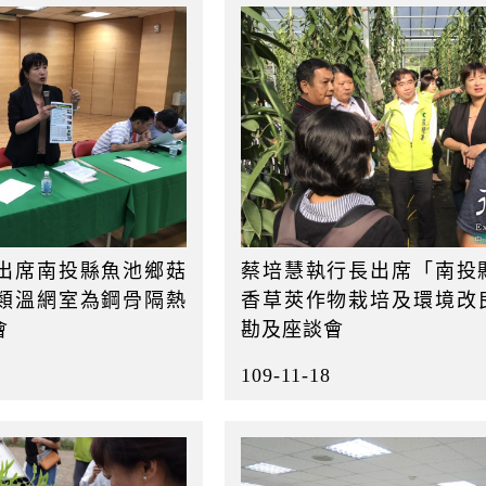
出席南投縣魚池鄉菇
蔡培慧執行長出席「南投
類溫網室為鋼骨隔熱
香草莢作物栽培及環境改
會
勘及座談會
109-11-18