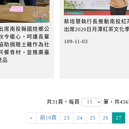
蔡培慧執行長推動南投紅
出席南投縣國姓鄉公
出席2020日月潭紅茶文化
秋令暖心，呵護長輩
109-11-03
協助捐贈土雞作為社
共餐食材，並推廣臺
產品
共31頁，
每頁
筆，共45
«
前10頁
23
24
25
26
27