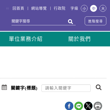
回首頁
網站導覽
行政院
字級
小
中
大
:::
進階搜尋
單位業務介紹
關於我們
搜
點
尋
擊
關鍵字(標題)
選
擇
日
期