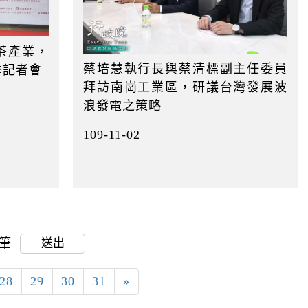
茶產業，
蔡培慧執行長與蔡清標副主任委員
季記者會
拜訪南崗工業區，研議台灣發展波
浪發電之策略
109-11-02
6筆
送出
28
29
30
31
»