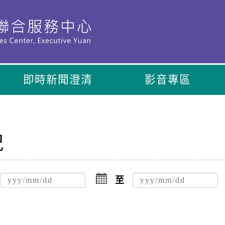
即時新聞澄清
影音專區
況
點
擊
至
選
擇
日
期