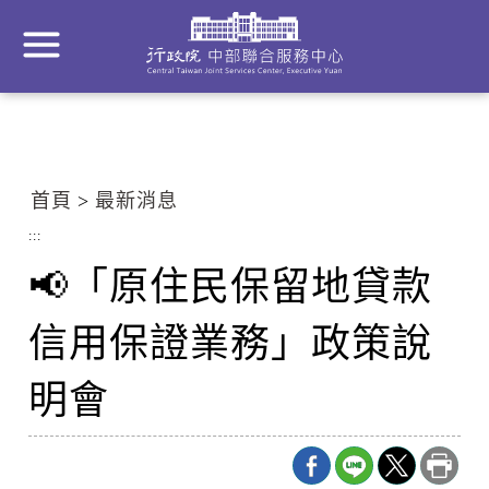
到
主
要
內
容
區
塊
首頁
最新消息
Go
To
:::
Center
📢「原住民保留地貸款
block
信用保證業務」政策說
明會