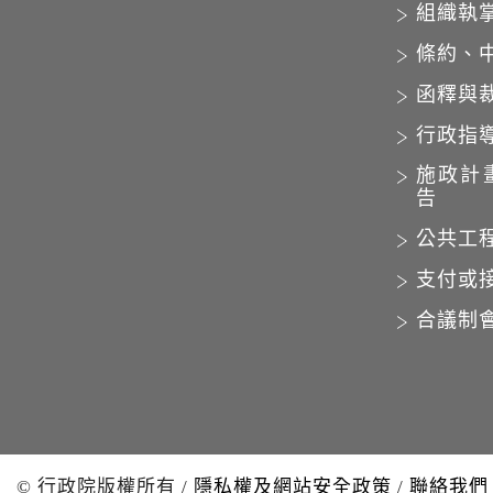
組織執
條約、
函釋與
行政指
施政計
告
公共工
支付或
合議制
© 行政院版權所有
/
隱私權及網站安全政策
/
聯絡我們