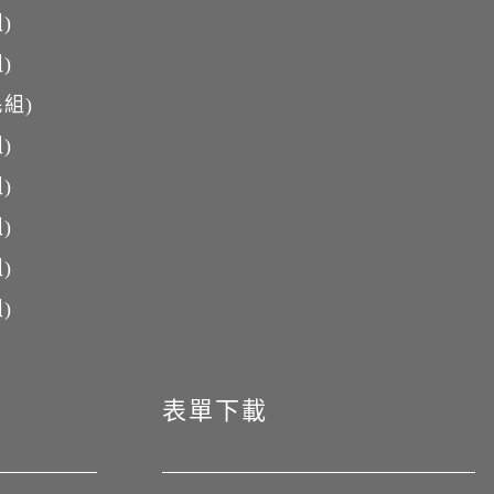
)
)
組)
)
)
)
)
)
表單下載