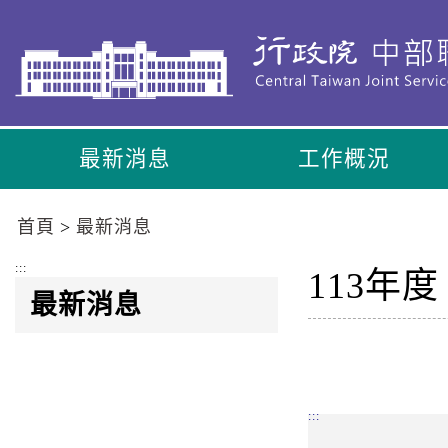
到
主
要
內
容
區
最新消息
工作概況
塊
Go
To
首頁
最新消息
Center
block
:::
113年
最新消息
:::