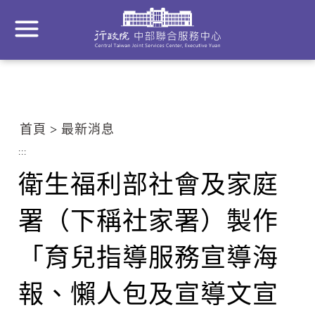
到
主
要
內
容
區
塊
首頁
最新消息
Go
To
:::
Center
衛生福利部社會及家庭
block
署（下稱社家署）製作
「育兒指導服務宣導海
報、懶人包及宣導文宣