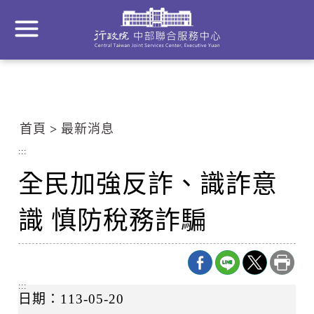
到
主
要
內
容
區
塊
首頁
最新消息
Go
To
:::
Center
全民加強反詐、識詐意
block
識 慎防稅務詐騙
:::
日期：113-05-20