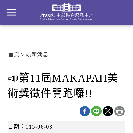
到
主
要
內
容
區
塊
首頁
最新消息
Go
To
:::
Center
📣第11屆MAKAPAH美
block
術獎徵件開跑囉!!
:::
日期：115-06-03