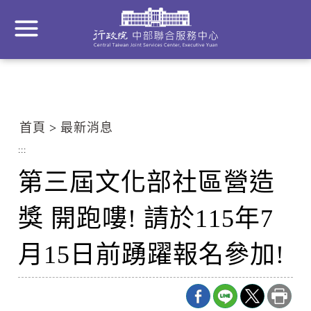
到
主
要
內
容
區
塊
首頁
最新消息
Go
To
:::
Center
第三屆文化部社區營造
block
獎 開跑嘍! 請於115年7
月15日前踴躍報名參加!