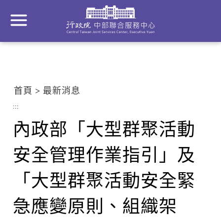
到
主
要
內
容
區
塊
首頁
最新消息
Go
To
:::
Center
內政部「大型群聚活動
block
安全管理作業指引」及
「大型群聚活動安全緊
急應變原則、組織架