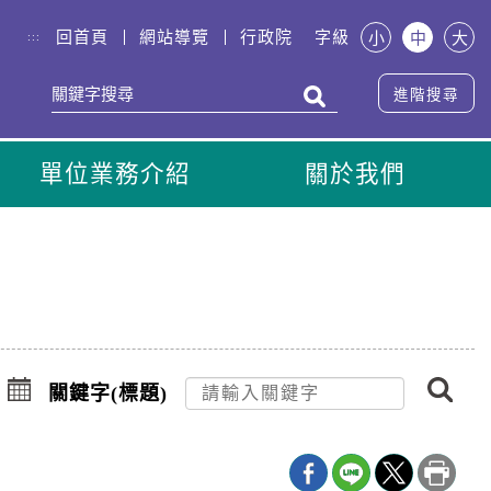
回首頁
網站導覽
行政院
字級
小
中
大
:::
進階搜尋
單位業務介紹
關於我們
搜
點
尋
擊
關鍵字(標題)
選
擇
日
期