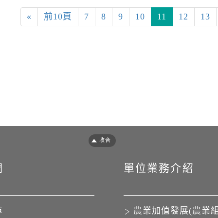
«
前10頁
7
8
9
10
11
12
13
們
單位業務介紹
革
農業加值發展(農業組