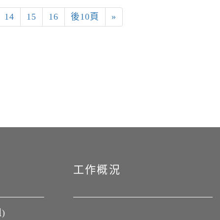
14
15
16
後10頁
»
工作概況
)