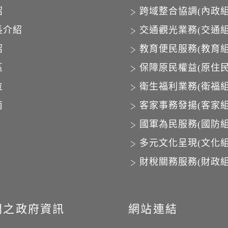
紹
跨域整合協調(內政組
長介紹
交通觀光業務(交通組
紹
教育便民服務(教育組
區
保障原民權益(原住民
位
衛生福利業務(衛福組
南
客家事務發揚(客家組
國軍為民服務(國防組
多元文化呈現(文化組
財稅關務服務(財政組
開之政府資訊
網站連結