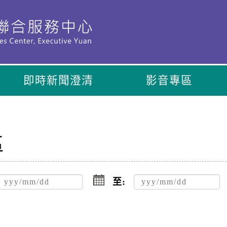
即時新聞澄清
影音專區
區
點
擊
至:
選
擇
日
期