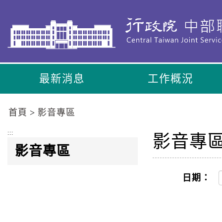
到
主
要
內
容
區
最新消息
工作概況
塊
Go
To
首頁
影音專區
Center
block
:::
影音專
影音專區
日期：