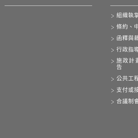
組織執
條約、
函釋與
行政指
施政計
告
公共工
支付或
合議制