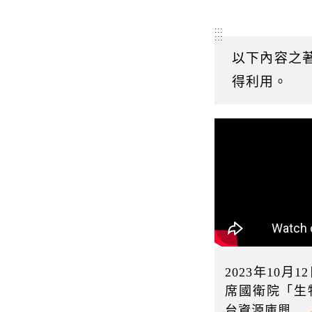
:::
:::
以下內容之
得利用。
2023年10月
席國衛院「生
台資源庫興...