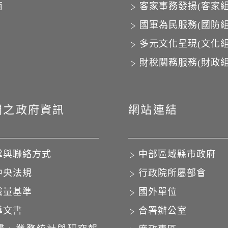
南
客家事務發揚(客家組
國軍為民服務(國防組
多元文化呈現(文化組
財稅關務服務(財政組
開之政府資訊
網站連結
掌與聯絡方式
中部區域縣市政府
中央法規
行政院所屬部會
裁量基準
國外單位
導文書
合署辦公室