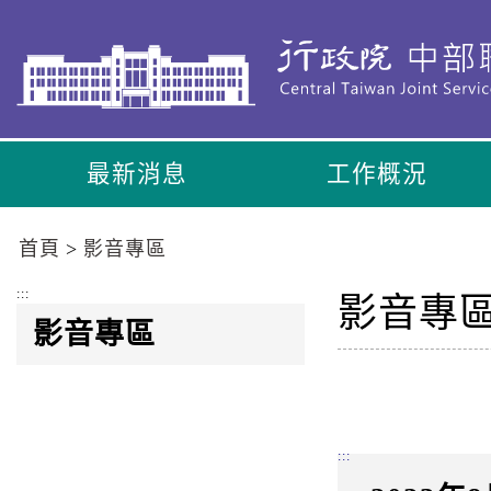
到
主
要
內
容
區
最新消息
工作概況
塊
Go
To
首頁
影音專區
Center
block
:::
影音專
影音專區
:::