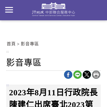
到
主
要
內
容
區
塊
首頁
影音專區
Go
To
:::
Center
影音專區
block
:::
2023年8月11日行政院長
陳建仁出席臺北2023第