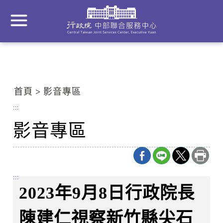
到
主
要
內
容
區
塊
首頁
影音專區
Go
To
:::
Center
影音專區
block
:::
2023年9月8日行政院長
陳建仁視察新竹縣尖石