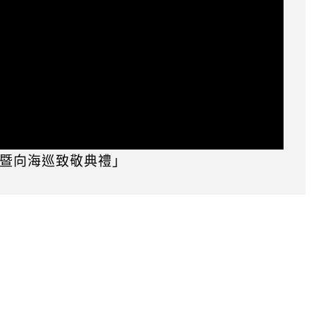
立暨向海巡致敬典禮」