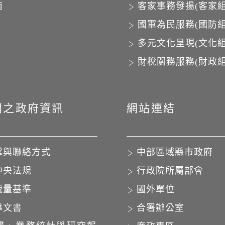
南
客家事務發揚(客家組
國軍為民服務(國防組
多元文化呈現(文化組
財稅關務服務(財政組
開之政府資訊
網站連結
掌與聯絡方式
中部區域縣市政府
中央法規
行政院所屬部會
裁量基準
國外單位
導文書
合署辦公室