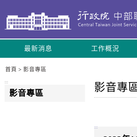
到
主
要
內
容
區
最新消息
工作概況
塊
Go
To
首頁
影音專區
Center
block
:::
影音專
影音專區
:::