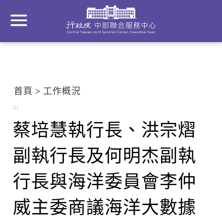
到
主
要
內
容
區
塊
首頁
工作概況
Go
To
:::
Center
蔡培慧執行長、洪宗熠
block
副執行長及何明杰副執
行長與海洋委員會李仲
威主委商議海洋大數據