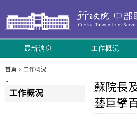
到
主
要
內
容
區
最新消息
工作概況
塊
Go
To
首頁
工作概況
Center
block
:::
蘇院長及
工作概況
藝巨擘