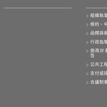
組織執
條約、
函釋與
行政指
施政計
告
公共工
支付或
合議制