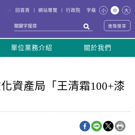
回首頁
網站導覽
行政院
字級
小
中
大
:::
進階搜尋
單位業務介紹
關於我們
資產局「王清霜100+漆