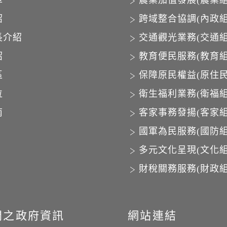
革
農業加值發展(農業組
紹
跨域整合協調(內政組
長介紹
交通觀光業務(交通組
紹
教育便民服務(教育組
區
保障原民權益(原住民
位
衛生福利業務(衛福組
南
客家事務發揚(客家組
國軍為民服務(國防組
多元文化呈現(文化組
財稅關務服務(財政組
開之政府資訊
網站連結