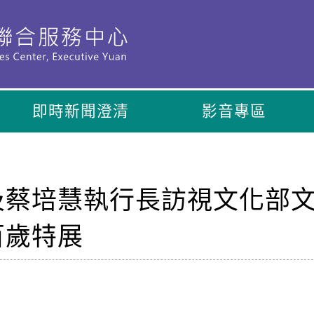
即時新聞澄清
影音專區
蔡培慧執行長訪視文化部文化
百歲特展