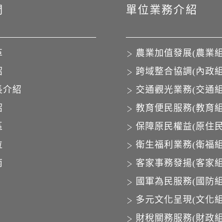
們
單位業務介紹
革
農業加值發展(農業組
紹
跨域整合協調(內政組
長介紹
交通觀光業務(交通組
紹
教育便民服務(教育組
區
保障原民權益(原住民
位
衛生福利業務(衛福組
南
客家事務發揚(客家組
國軍為民服務(國防組
多元文化呈現(文化組
財稅關務服務(財政組