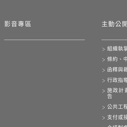
影音專區
主動公
組織執
條約、
函釋與
行政指
施政計
告
公共工
支付或