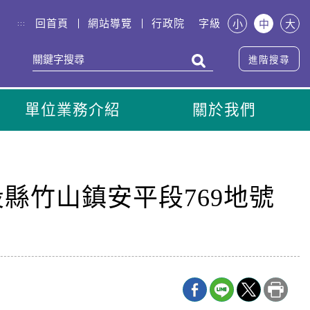
回首頁
網站導覽
行政院
字級
小
中
大
:::
進階搜尋
單位業務介紹
關於我們
投縣竹山鎮安平段769地號