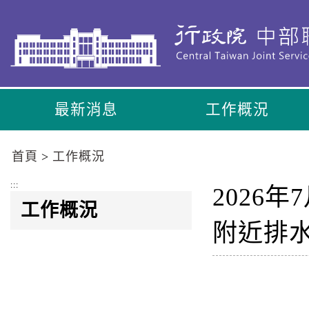
到
主
要
內
容
區
最新消息
工作概況
塊
Go
To
首頁
工作概況
Center
block
:::
2026
工作概況
附近排