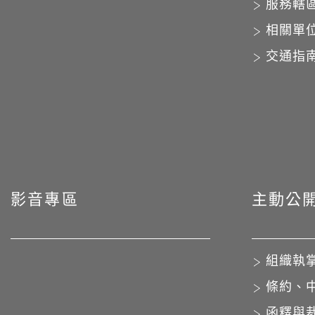
服務轄
相關單
交通指
影音專區
主動公
組織執
條約、
函釋與