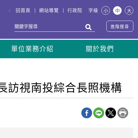
回首頁
網站導覽
行政院
字級
小
中
大
:::
進階搜尋
單位業務介紹
關於我們
同院長訪視南投綜合長照機構