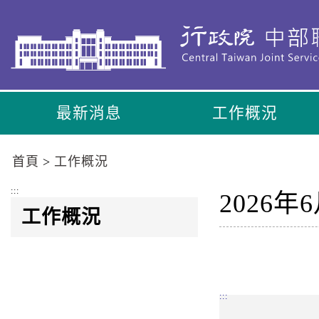
到
主
要
內
容
區
最新消息
工作概況
塊
Go
To
首頁
工作概況
Center
block
:::
2026
工作概況
:::