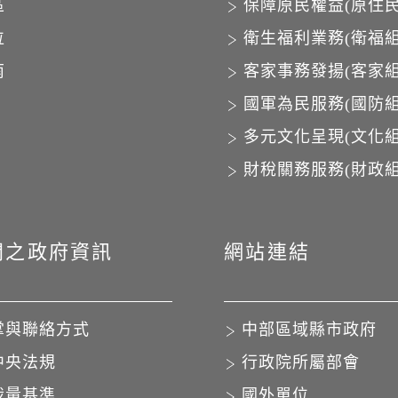
區
保障原民權益(原住民
位
衛生福利業務(衛福組
南
客家事務發揚(客家組
國軍為民服務(國防組
多元文化呈現(文化組
財稅關務服務(財政組
開之政府資訊
網站連結
掌與聯絡方式
中部區域縣市政府
中央法規
行政院所屬部會
裁量基準
國外單位