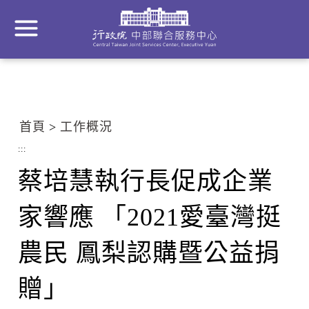
到
主
要
內
容
區
塊
首頁
工作概況
Go
To
:::
Center
蔡培慧執行長促成企業
block
家響應 「2021愛臺灣挺
農民 鳳梨認購暨公益捐
贈」