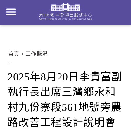
到
主
要
內
容
區
塊
首頁
工作概況
Go
To
:::
Center
2025年8月20日李貴富副
block
執行長出席三灣鄉永和
村九份寮段561地號旁農
路改善工程設計說明會