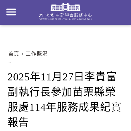
到
主
要
內
容
區
塊
首頁
工作概況
Go
To
:::
Center
2025年11月27日李貴富
block
副執行長參加苗栗縣榮
服處114年服務成果紀實
報告