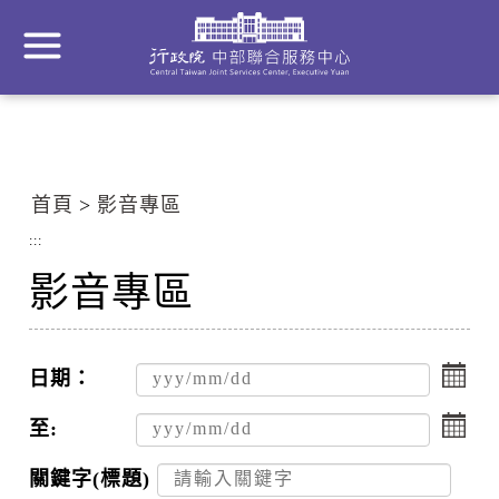
到
主
要
內
容
區
塊
首頁
影音專區
Go
To
:::
Center
影音專區
block
點
擊
日期：
選
點
擇
擊
至:
日
選
期
擇
關鍵字(標題)
起
日
搜