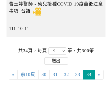
曹玉婷醫師 - 幼兒接種COVID 19疫苗後注意
事項_台語
111-10-11
共34頁，
每頁
筆，共300筆
送出
«
前10頁
30
31
32
33
34
»