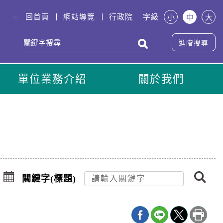
回首頁
網站導覽
行政院
字級
小
中
大
:::
進階搜尋
單位業務介紹
關於我們
搜
點
尋
擊
關鍵字(標題)
選
擇
日
期