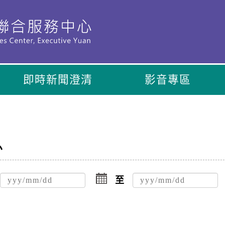
即時新聞澄清
影音專區
息
點
擊
至
選
擇
日
期