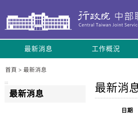
到
主
要
內
容
區
最新消息
工作概況
塊
Go
To
首頁
最新消息
Center
block
:::
最新消
最新消息
日期