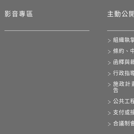
影音專區
主動公
組織執
條約、
函釋與
行政指
施政計
告
公共工
支付或
合議制