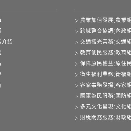
革
農業加值發展(農業組
紹
跨域整合協調(內政組
長介紹
交通觀光業務(交通組
紹
教育便民服務(教育組
區
保障原民權益(原住民
位
衛生福利業務(衛福組
南
客家事務發揚(客家組
國軍為民服務(國防組
多元文化呈現(文化組
財稅關務服務(財政組