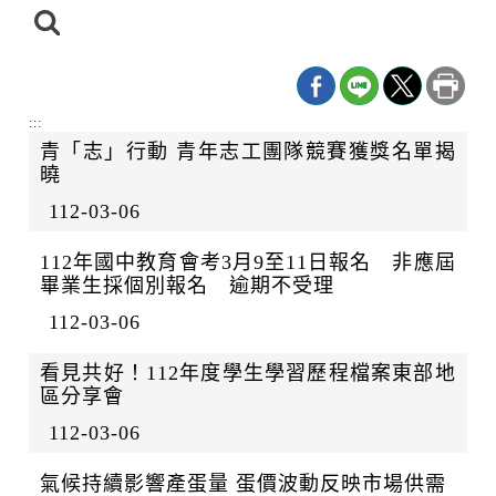
日
期
尋
迄
日
:::
青「志」行動 青年志工團隊競賽獲獎名單揭
曉
112-03-06
112年國中教育會考3月9至11日報名 非應屆
畢業生採個別報名 逾期不受理
112-03-06
看見共好！112年度學生學習歷程檔案東部地
區分享會
112-03-06
氣候持續影響產蛋量 蛋價波動反映市場供需