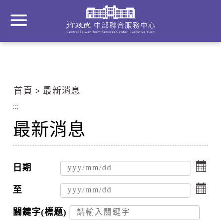
到
主
要
內
容
區
塊
首頁
最新消息
Go
To
:::
Center
最新消息
block
點
擊
日期
選
點
擇
擊
至
日
選
期
擇
關鍵字(標題)
起
日
搜